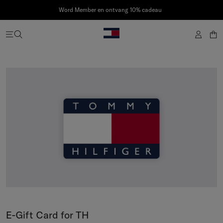
Word Member en ontvang 10% cadeau
E-Gift Card for TH