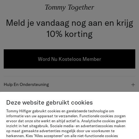
Tommy Together
Meld je vandaag nog aan en krijg
10% korting
Word Nu Kosteloos Member
Hulp En Ondersteuning
FAQ
Over Tommy Hilfiger
Deze website gebruikt cookies
Bestelstatus
Tommy Hilfiger gebruikt cookies en gerelateerde technologie om
Over ons
informatie van uw apparaat te verzamelen. Functionele cookies zorgen
Join Us
ervoor dat onze site werkt en altijd actief is. Analytische cookies geven
Verzending
inzicht in het sitegebruik. Sociale media- en advertentiecookies maken
Newsroom
Word member
op maat gemaakte advertenties mogelijk door uw voorkeuren te
Explore
herkennen. Kies "Alles accepteren" om alle niet-functionele cookies
Retourneren en restitutie