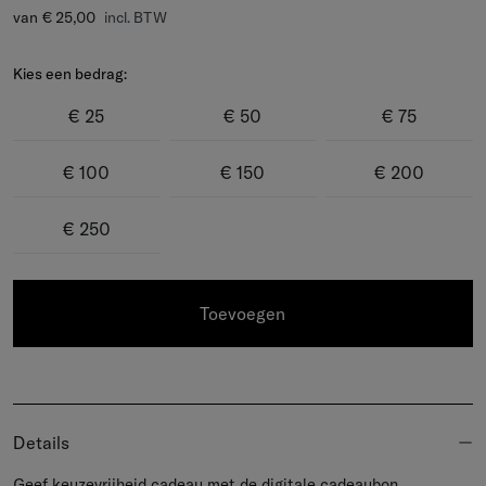
van
€ 25,00
incl. BTW
Kies een bedrag:
€ 25
€ 50
€ 75
€ 100
€ 150
€ 200
€ 250
Toevoegen
Details
Geef keuzevrijheid cadeau met de digitale cadeaubon