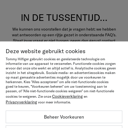
IN DE TUSSENTIJD…
We kunnen ons voorstellen dat je vragen hebt: we hebben
wat antwoorden op een rijtje gezet in onderstaande FAQ’s.
Staat jouw vraag er niet tussen, neem dan gerust contact
met ons op.
Deze website gebruikt cookies
Tommy Hilfiger gebruikt cookies en gerelateerde technologie om
informatie van uw apparaat te verzamelen. Functionele cookies zorgen
ervoor dat onze site werkt en altijd actief is. Analytische cookies geven
WAAROM WE TOMMY FOR
inzicht in het sitegebruik. Sociale media- en advertentiecookies maken
op maat gemaakte advertenties mogelijk door uw voorkeuren te
LIFE HEBBEN BEDACHT
herkennen. Kies "Alles accepteren" om alle niet-functionele cookies
goed te keuren, "Voorkeuren beheren" om uw toestemming aan te
passen, of "Alle niet-functionele cookies weigeren" om niet-functionele
Kleding wordt tegenwoordig veel te snel afgedankt: de
Cookieverklaring
cookies te weigeren. Zie onze
en
bronnen van onze planeet raken uitgeput. Daarom moeten
Privacyverklaring
voor meer informatie.
we de manier waarop we met onze spullen omgaan
veranderen, en op zoek gaan naar nieuwe manieren om
Beheer Voorkeuren
langer van onze kleding te kunnen genieten.